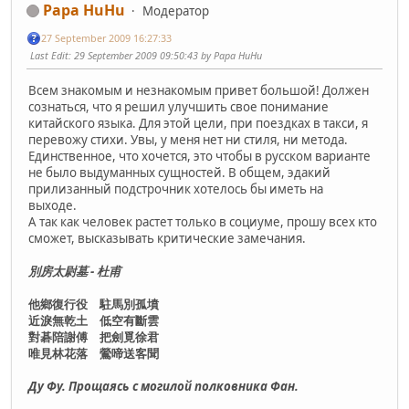
Papa HuHu
Модератор
27 September 2009 16:27:33
Last Edit
: 29 September 2009 09:50:43 by Papa HuHu
Всем знакомым и незнакомым привет большой! Должен
сознаться, что я решил улучшить свое понимание
китайского языка. Для этой цели, при поездках в такси, я
перевожу стихи. Увы, у меня нет ни стиля, ни метода.
Единственное, что хочется, это чтобы в русском варианте
не было выдуманных сущностей. В общем, эдакий
прилизанный подстрочник хотелось бы иметь на
выходе.
А так как человек растет только в социуме, прошу всех кто
сможет, высказывать критические замечания.
別房太尉墓 - 杜甫
他鄉復行役 駐馬別孤墳
近淚無乾土 低空有斷雲
對碁陪謝傅 把劍覓徐君
唯見林花落 鶯啼送客聞
Ду Фу. Прощаясь с могилой полковника Фан.