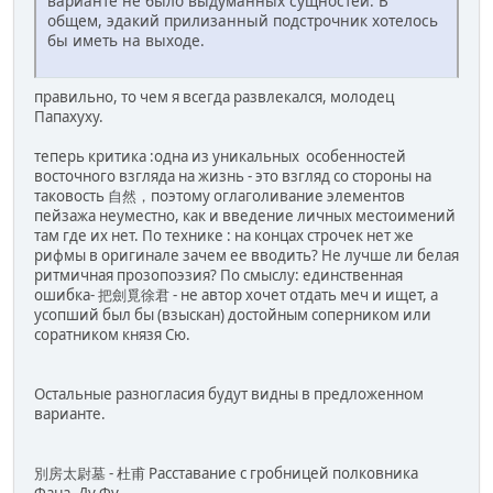
варианте не было выдуманных сущностей. В
общем, эдакий прилизанный подстрочник хотелось
бы иметь на выходе.
правильно, то чем я всегда развлекался, молодец
Папахуху.
теперь критика :одна из уникальных особенностей
восточного взгляда на жизнь - это взгляд со стороны на
таковость 自然，поэтому оглаголивание элементов
пейзажа неуместно, как и введение личных местоимений
там где их нет. По технике : на концах строчек нет же
рифмы в оригинале зачем ее вводить? Не лучше ли белая
ритмичная прозопоэзия? По смыслу: единственная
ошибка- 把劍覓徐君 - не автор хочет отдать меч и ищет, а
усопший был бы (взыскан) достойным соперником или
соратником князя Сю.
Остальные разногласия будут видны в предложенном
варианте.
別房太尉墓 - 杜甫 Расставание с гробницей полковника
Фана. Ду Фу.