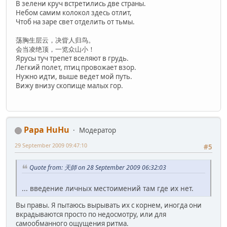
В зелени круч встретились две страны.
Небом самим колокол здесь отлит,
Чтоб на заре свет отделить от тьмы.
荡胸生层云，决眥人归鸟。
会当凌绝顶，一览众山小！
Ярусы туч трепет вселяют в грудь.
Легкий полет, птиц провожает взор.
Нужно идти, выше ведет мой путь.
Вижу внизу скопище малых гор.
Papa HuHu
Модератор
29 September 2009 09:47:10
#5
Quote from: 天師 on 28 September 2009 06:32:03
... введение личных местоимений там где их нет.
Вы правы. Я пытаюсь вырывать их с корнем, иногда они
вкрадываются просто по недосмотру, или для
самообманного ощущения ритма.