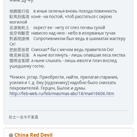
他鄉復行役 в иные селенья вновь похода повинность
駐馬別孤墳 коня - на постой, чтоб расстаться с сирою
могилой
近淚無乾土 окрест ее - нету от слез почвы сухой
低空有斷雲 нависло над нею - небо в изорваных тучах
對碁陪謝傅 Сопротивником был ведь в шахматах мастеру
Се!
把劍覓徐君 Снискал* бы с мечом ведь правителя Сю!
唯見林花落 А ныне взглянуть - лишь опавшая леса листва
鶯啼送客聞 а ныне слыхать - лишь иволги плач вослед
ушедшему гостю.
*Книжн. устар. Приобрести, найти, прилагая старания,
усилия и т. д. Ему [художнику] надобно было снискать
покровителей. Герцен, Былое и думы.
http://feb-web.ru/feb/mas/mas-abc/18/ma416606.htm
壯士一去兮不复還
China Red Devil