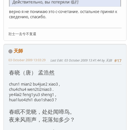
Действительно, вы потеряли 临行
верно я не понимаю это с-сочетание. остальное принял к
сведению, спасибо.
壯士一去兮不复還
天師
03 October 2009 13:03:29
Last Edit
: 03 October 2009 13:41:44 by 天師
#17
春晓（唐） 孟浩然
chun1 mian2 bu4jue2 xiao3 ,
chu4chu4 wen2ti2niao3 .
ye4lai2 feng1yu3 sheng1 ,
hua1luo4zhi1 duo1shao3 ?
春眠不觉晓，处处闻啼鸟。
夜来风雨声，花落知多少？