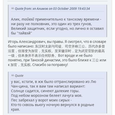
Quote from: хп Алимов on 03 October 2009 19:43:34
Алик,
тайвэй
применительно к танскому времени -
ни разу не полковник, это один из трех гунов,
Великий защитник, если угодно, но лично я оставил
бы "тайвэй"
Игорь Александрович, вы правы. Я смотрел, что в словаре
было написано: 东汉时太尉与司徒、司空并称三公。历代亦多曾
沿置，但渐变为加官，无实权。至宋徽宗时，定为武官官阶的最高
一级，但本身并不表示任何职务。Вот вроде и не было
понятно, при Танской династии, это было ближе к 三公 или
к 加官，无实权. Спасибо за поправку!
Quote
у вас, кстати, в жж было оттранслировано из Лю
Чан-цина, так я вам там написал вариант:
Солнце садится, синеют далекие горы.
Под небом морозном белеет лачуга моя.
Пес забрехал у ворот моих сирых -
Кто-то сквозь вьюгу ночную вернулся в родные
края.