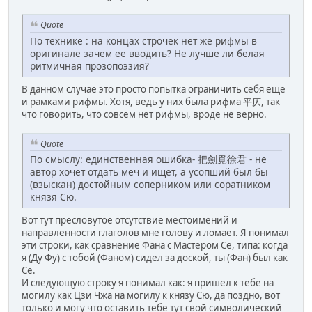
Quote
По технике : на концах строчек нет же рифмы в
оригинале зачем ее вводить? Не лучше ли белая
ритмичная прозопоэзия?
В данном случае это просто попытка ограничить себя еще
и рамками рифмы. Хотя, ведь у них была рифма 平仄, так
что говорить, что совсем нет рифмы, вроде не верно.
Quote
По смыслу: единственная ошибка- 把劍覓徐君 - не
автор хочет отдать меч и ищет, а усопший был бы
(взыскан) достойным соперником или соратником
князя Сю.
Вот тут пресловутое отсутствие местоимений и
направленности глаголов мне голову и ломает. Я понимал
эти строки, как сравнение Фана с Мастером Се, типа: когда
я (Ду Фу) с тобой (Фаном) сидел за доской, ты (Фан) был как
Се.
И следующую строку я понимал как: я пришел к тебе на
могилу как Цзи Чжа на могилу к князу Сю, да поздно, вот
только и могу что оставить тебе тут свой символический