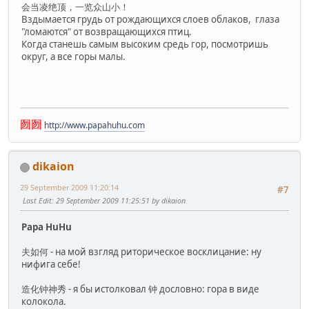
会当凌绝顶，一览众山小！
Вздымается грудь от рождающихся слоев облаков, глаза
"ломаются" от возвращающихся птиц.
Когда станешь самым высоким средь гор, посмотришь
округ, а все горы малы.
囫囫
http://www.papahuhu.com
dikaion
29 September 2009 11:20:14
#7
Last Edit
: 29 September 2009 11:25:51 by dikaion
Papa HuHu
夫如何 - на мой взгляд риторическое восклицание: ну
нифига себе!
造化钟神秀 - я бы истолковал 钟 дословно: гора в виде
колокола.