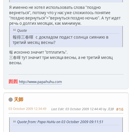
Я именно не хотел использовать слова "поздно
вернеться", потому что у нас уже сложилось понятие
"поздно вернуться"="вернуться поздно ночью". А тут идет
речь о долгих месяцах, как минимум.
Quote
報得三春暉 с докладом подаст солнца сиянию в
третий месяц весны?
報 исконно значит "отплатить".
三春暉 тут значит три месяца весны, а не третий месяц
весны.
囫囫
http://www.papahuhu.com
天師
03 October 2009 12:34:49
Last Edit
: 03 October 2009 12:44:40 by 天師
#16
Quote from: Papa HuHu on 03 October 2009 09:11:51