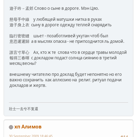
遊子吟－孟郊 Слово о сыне в дороге. Мэн Цяо.
慈母手中線 у любящей матушки нитка в руках
遊子身上衣 сыну в дороге одежду теплей снарядить
臨行密密縫 шьет - позаботливей укутан чтоб был
意恐遲遲歸 а в мыслях опаска - не припозднится ль домой.
誰言寸草心 Ах, кто ж те слова что в сердце травы молодой
報得三春暉 с докладом подаст солнца сиянию в третий
месяц весны?
внешнему читателю про доклад будет непонятно но его
важно сохранить как аллюзию на религ. ритуал подачи
докладов и жертв.
壯士一去兮不复還
хп Алимов
30 September 2009 18:46:45
#14