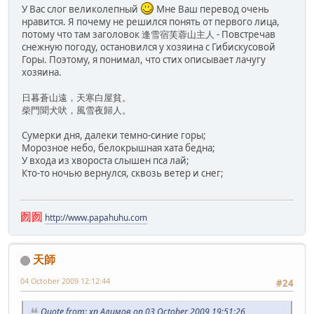
У Вас слог великолепный
Мне Ваш перевод очень
нравится. Я почему не решился понять от первого лица,
потому что там заголовок 逢雪宿芙蓉山主人 - Повстречав
снежную погоду, остановился у хозяина с Гибискусовой
Горы. Поэтому, я понимал, что стих описывает лачугу
хозяина.
日暮蒼山遠，天寒白屋貧。
柴門聞犬吠，風雪夜歸人。
Сумерки дня, далеки темно-синие горы;
Морозное небо, белокрышная хата бедна;
У входа из хвороста слышен пса лай;
Кто-то ночью вернулся, сквозь ветер и снег;
囫囫
http://www.papahuhu.com
天師
04 October 2009 12:12:44
#24
Quote from: хп Алимов on 03 October 2009 19:51:26