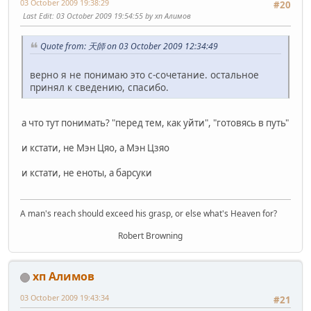
03 October 2009 19:38:29
#20
Last Edit
: 03 October 2009 19:54:55 by хп Алимов
Quote from: 天師 on 03 October 2009 12:34:49
верно я не понимаю это с-сочетание. остальное
принял к сведению, спасибо.
а что тут понимать? "перед тем, как уйти", "готовясь в путь"
и кстати, не Мэн Цяо, а Мэн Цзяо
и кстати, не еноты, а барсуки
A man's reach should exceed his grasp, or else what's Heaven for?
Robert Browning
хп Алимов
03 October 2009 19:43:34
#21