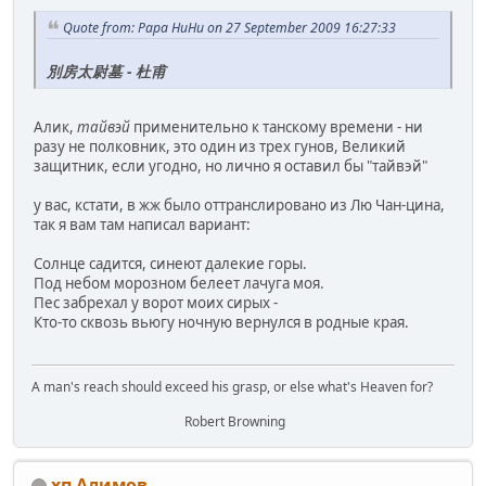
Quote from: Papa HuHu on 27 September 2009 16:27:33
別房太尉墓 - 杜甫
Алик,
тайвэй
применительно к танскому времени - ни
разу не полковник, это один из трех гунов, Великий
защитник, если угодно, но лично я оставил бы "тайвэй"
у вас, кстати, в жж было оттранслировано из Лю Чан-цина,
так я вам там написал вариант:
Солнце садится, синеют далекие горы.
Под небом морозном белеет лачуга моя.
Пес забрехал у ворот моих сирых -
Кто-то сквозь вьюгу ночную вернулся в родные края.
A man's reach should exceed his grasp, or else what's Heaven for?
Robert Browning
хп Алимов