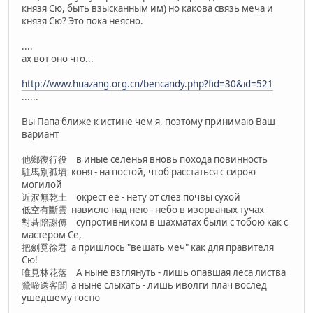
князя Сю, быть взысканным им) но какова связь меча и
князя Сю? Это пока неясно.
....
ах вот оно что...
http://www.huazang.org.cn/bencandy.php?fid=30&id=521
......
Вы Папа ближе к истине чем я, поэтому принимаю Ваш
вариант
他鄉復行役 в иные селенья вновь похода повинность
駐馬別孤墳 коня - на постой, чтоб расстаться с сирою
могилой
近淚無乾土 окрест ее - нету от слез почвы сухой
低空有斷雲 нависло над нею - небо в изорваных тучах
對碁陪謝傅 супротивником в шахматах были с тобою как с
мастером Се,
把劍覓徐君 а пришлось "вешать меч" как для правителя
Сю!
唯見林花落 А ныне взглянуть - лишь опавшая леса листва
鶯啼送客聞 а ныне слыхать - лишь иволги плач вослед
ушедшему гостю