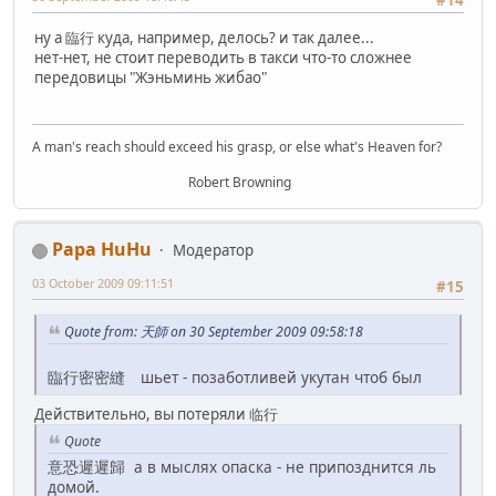
ну а 臨行 куда, например, делось? и так далее...
нет-нет, не стоит переводить в такси что-то сложнее
передовицы "Жэньминь жибао"
A man's reach should exceed his grasp, or else what's Heaven for?
Robert Browning
Papa HuHu
Модератор
03 October 2009 09:11:51
#15
Quote from: 天師 on 30 September 2009 09:58:18
臨行密密縫 шьет - позаботливей укутан чтоб был
Действительно, вы потеряли 临行
Quote
意恐遲遲歸 а в мыслях опаска - не припозднится ль
домой.