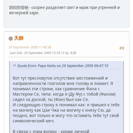
阴阳割昏晓 - скорее разделяет свет и мрак при утренней и
вечерней заре.
天師
29 September 2009 11:40:38
#8
Last Edit
: 29 September 2009 13:39:13 by 天師
Quote from: Papa HuHu on 29 September 2009 09:47:10
Вот тут пресловутое отсутствие местоимений и
направленности глаголов мне голову и ломает. Я
понимал эти строки, как сравнение Фана с
Мастером Се, типа: когда я (Ду Фу) с тобой (Фаном)
сидел за доской, ты (Фан) был как Се.
И следующую строку я понимал как: я пришел к тебе
на могилу как Цзи Чжа на могилу к князу Сю, да
поздно, вот только и могу что оставить тебе тут свой
символический меч.
В связи с этим вопрос - кроме личной