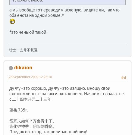
а мы вообще то переводим вслепую, видите ли, так что
оба енота на одном холме.*
*это ченьюй такой.
壯士一去兮不复還
dikaion
28 September 2009 12:26:10
#4
Ду Фу - это хорошо, Ду Фу - это изящно. Вношу свои
сэкономленные на такси пять копеек. Начнем с начала, т.е.
с 二十四岁开元二十三年
望岳 735г.
岱宗夫如何？齐鲁青未了。
造化钟神秀，阴阳割昏晓。
Предок всех гор, как величав твой вид!