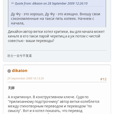
Quote from: dikaion on 28 September 2009 12:26:10
Ду Фу - это хорошо, Ду Фу - это изящно. Вношу свои
сэкономленные на такси пять копеек. Начнем с
начала,
Дикайон автор ветки хотел критики, вы для начала может
киньте в его такси парой черепиц а а уж потом с чистой
совестью - ваши переводы?
壯士一去兮不复還
dikaion
29 September 2009 16:13:29
#12
天師
А я критикнул. В конструктивном ключе. Судя по
"прилизанному подстрочнику" автор ветки колеблется
между стихотворным переводом и переводом "по
смыслу". Вот и я хотел показать, что перевод