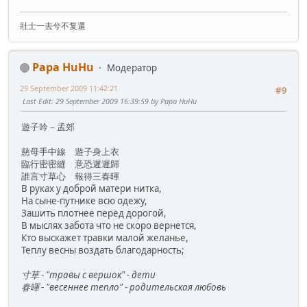
壯士一去兮不复還
Papa HuHu
Модератор
29 September 2009 11:42:21
#9
Last Edit
: 29 September 2009 16:39:59 by Papa HuHu
遊子吟－孟郊
慈母手中線 遊子身上衣
臨行密密縫 意恐遲遲歸
誰言寸草心 報得三春暉
В руках у доброй матери нитка,
На сыне-путнике всю одежу,
Зашить плотнее перед дорогой,
В мыслях забота что не скоро вернется,
Кто выскажет травки малой желанье,
Теплу весны воздать благодарность;
寸草 - "травы с вершок" - дети
春暉 - "весеннее тепло" - родительская любовь