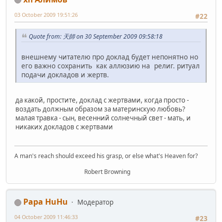
03 October 2009 19:51:26
#22
Quote from: 天師 on 30 September 2009 09:58:18
внешнему читателю про доклад будет непонятно но
его важно сохранить как аллюзию на религ. ритуал
подачи докладов и жертв.
да какой, простите, доклад с жертвами, когда просто -
воздать должным образом за материнскую любовь?
малая травка - сын, весенний солнечный свет - мать, и
никаких докладов с жертвами
A man's reach should exceed his grasp, or else what's Heaven for?
Robert Browning
Papa HuHu
Модератор
04 October 2009 11:46:33
#23