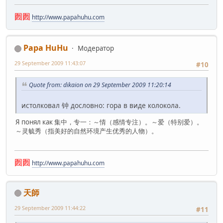
囫囫
http://www.papahuhu.com
Papa HuHu
Модератор
29 September 2009 11:43:07
#10
Quote from: dikaion on 29 September 2009 11:20:14
истолковал 钟 дословно: гора в виде колокола.
Я понял как 集中，专一：～情（感情专注）。～爱（特别爱）。
～灵毓秀（指美好的自然环境产生优秀的人物）。
囫囫
http://www.papahuhu.com
天師
29 September 2009 11:44:22
#11