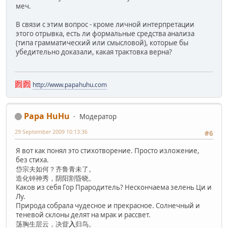
меч.
В связи с этим вопрос - кроме личной интерпретации
этого отрывка, есть ли формальные средства анализа
(типа грамматический или смысловой), которые бы
убедительно доказали, какая трактовка верна?
囫囫
http://www.papahuhu.com
Papa HuHu
Модератор
29 September 2009 10:13:36
#6
Я вот как понял это стихотворение. Просто изложение,
без стиха.
岱宗夫如何？齐鲁青未了。
造化钟神秀，阴阳割昏晓。
Каков из себя Гор Прародитель? Нескончаема зелень Ци и
Лу.
Природа собрала чудесное и прекрасное. Солнечный и
теневой склоны делят на мрак и рассвет.
荡胸生层云，决眥
入
归鸟。