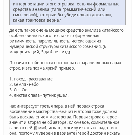
интерпретации этого отрывка, есть ли формальные
средства анализа (типа грамматический или
смысловой), которые бы убедительно доказали,
какая трактовка верна?
Да есть такое очень мощное средство анализа китайского
особено веньянского текста - его формальная
ритмичность, паралелльность, истекающая из
нумерической структуры китайского сознания. (6
модернизаций, 5 да 4 нет, итд).
Поэзия в особенности построена на паралелльных парах
строк, и эта поэма яркий пример.
1. поход - расставание
2. земля - небо
3. Се - Сю
4. листва опала - путник ушел.
нас интересует третья пара, в ней первая строка
восхваление мастерства -значит и вторая тоже должна
быть восхвалением мастерства. Первая строка о герое -
значит и вторая не об авторе. Ключевое, сомнительное
слово в ней 覓 ми4, искать, могилу искать не надо - вот
она, поэтому я уверен в варианте (герой достоин искать