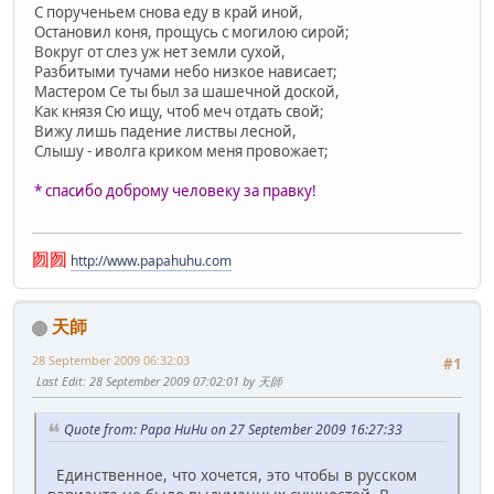
С порученьем снова еду в край иной,
Остановил коня, прощусь с могилою сирой;
Вокруг от слез уж нет земли сухой,
Разбитыми тучами небо низкое нависает;
Мастером Се ты был за шашечной доской,
Как князя Сю ищу, чтоб меч отдать свой;
Вижу лишь падение листвы лесной,
Слышу - иволга криком меня провожает;
* спасибо доброму человеку за правку!
囫囫
http://www.papahuhu.com
天師
28 September 2009 06:32:03
#1
Last Edit
: 28 September 2009 07:02:01 by 天師
Quote from: Papa HuHu on 27 September 2009 16:27:33
Единственное, что хочется, это чтобы в русском