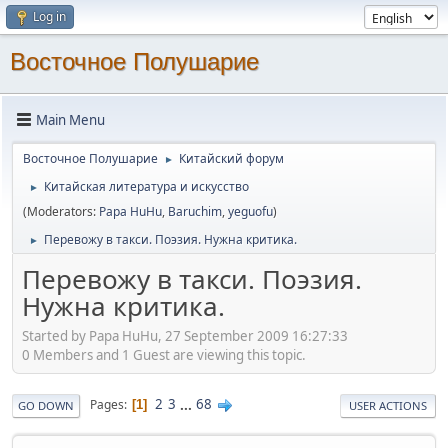
Log in
Восточное Полушарие
Main Menu
Восточное Полушарие
Китайский форум
►
Китайская литература и искусство
►
(Moderators:
Papa HuHu
,
Baruchim
,
yeguofu
)
Перевожу в такси. Поэзия. Нужна критика.
►
Перевожу в такси. Поэзия.
Нужна критика.
Started by Papa HuHu, 27 September 2009 16:27:33
0 Members and 1 Guest are viewing this topic.
2
3
...
68
Pages
1
GO DOWN
USER ACTIONS