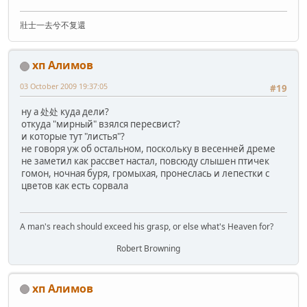
壯士一去兮不复還
хп Алимов
03 October 2009 19:37:05
#19
ну а 处处 куда дели?
откуда "мирный" взялся пересвист?
и которые тут "листья"?
не говоря уж об остальном, поскольку в весенней дреме
не заметил как рассвет настал, повсюду слышен птичек
гомон, ночная буря, громыхая, пронеслась и лепестки с
цветов как есть сорвала
A man's reach should exceed his grasp, or else what's Heaven for?
Robert Browning
хп Алимов