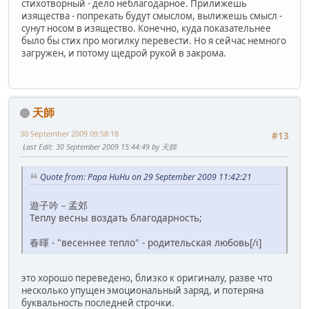
стихотворный - дело неблагодарное. Прилижешь
изящества - попрекать будут смыслом, вылижешь смысл -
сунут носом в изящество. Конечно, куда показательнее
было бы стих про могилку перевести. Но я сейчас немного
загружен, и потому щедрой рукой в закрома.
天師
30 September 2009 09:58:18
#13
Last Edit
: 30 September 2009 15:44:49 by 天師
Quote from: Papa HuHu on 29 September 2009 11:42:21
遊子吟－孟郊
Теплу весны воздать благодарность;
春暉 - "весеннее тепло" - родительская любовь[/i]
это хорошо переведено, близко к оригиналу, разве что
несколько упущен эмоциональный заряд, и потеряна
буквальность последней строчки.